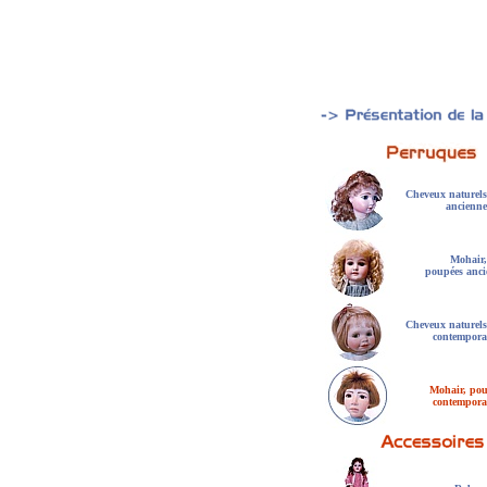
Cheveux naturels
ancienne
Mohair,
poupées anci
Cheveux naturels
contempora
Mohair, pou
contempora