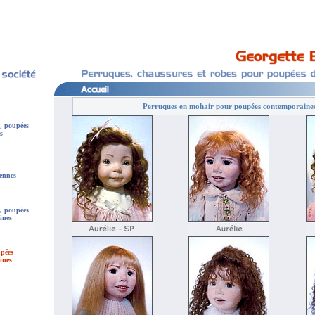
Perruques en mohair pour poupées contemporaine
, poupées
s
ennes
, poupées
ines
pées
ines