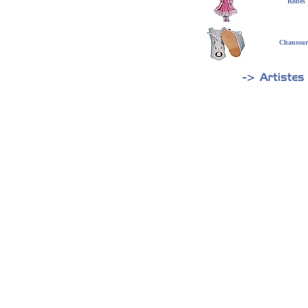
Robes
Chaussur